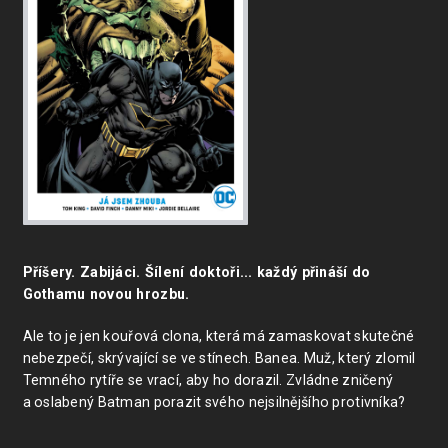
Příšery. Zabijáci. Šílení doktoři... každý přináší do
Gothamu novou hrozbu.
Ale to je jen kouřová clona, která má zamaskovat skutečné
nebezpečí, skrývající se ve stínech. Banea. Muž, který zlomil
Temného rytíře se vrací, aby ho dorazil. Zvládne zničený
a oslabený Batman porazit svého nejsilnějšího protivníka?