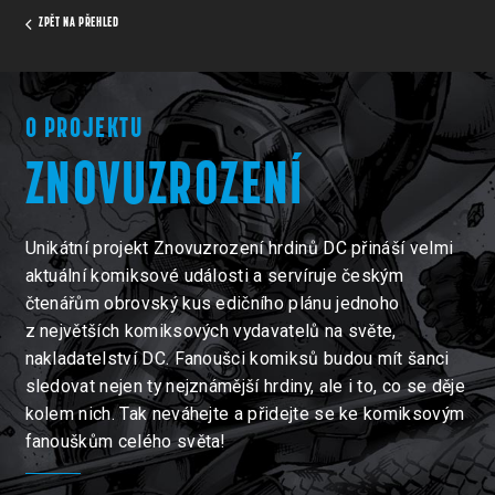
ZPĚT NA PŘEHLED
O PROJEKTU
ZNOVUZROZENÍ
Unikátní projekt Znovuzrození hrdinů DC přináší velmi
aktuální komiksové události a servíruje českým
čtenářům obrovský kus edičního plánu jednoho
z největších komiksových vydavatelů na světe,
nakladatelství DC. Fanoušci komiksů budou mít šanci
sledovat nejen ty nejznámější hrdiny, ale i to, co se děje
kolem nich. Tak neváhejte a přidejte se ke komiksovým
fanouškům celého světa!