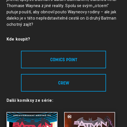
Thomase Waynea z jiné reality. Spolu se svým „otcem“
putuje pouští, aby obnovil pouto Wayneovy rodiny – ale jak
daleko je v této nepředstavitelné cestě on či druhý Batman
ochotný zajít?
Kde koupit?
COMICS POINT
CREW
Další komiksy ze série: