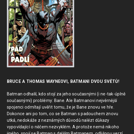
BRUCE A THOMAS WAYNEOVI, BATMANI DVOU SVĚTŮ!
Batman odhalil, kdo stojí za jeho současnými (i ne-tak-úplně
současnými) problémy: Bane. Ale Batmanovi nejvěrnější
spojenci odmítají uvěřit tomu, že je Bane znovu ve hře.
Dokonce ani po tom, co se Batman s padouchem znovu
utká, nedokáže z neznámých důvodů nalézt důkazy
vypovídající o něčem nezvyklém. A protože nemá nikoho
jiného, spojí se Batman s dalším Batmanem, odlišnou verzí