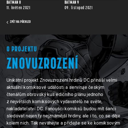
BATMAN 8
BATMAN 9
11. květen 2021
09. listopad 2021
ZPĚT NA PŘEHLED
O PROJEKTU
ZNOVUZROZENÍ
Unikátní projekt Znovuzrození hrdinů DC přináší velmi
aktuální komiksové události a servíruje českým
čtenářům obrovský kus edičního plánu jednoho
z největších komiksových vydavatelů na světe,
nakladatelství DC. Fanoušci komiksů budou mít šanci
sledovat nejen ty nejznámější hrdiny, ale i to, co se děje
kolem nich. Tak neváhejte a přidejte se ke komiksovým