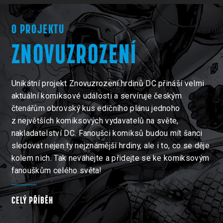
O PROJEKTU
ZNOVUZROZENÍ
Unikátní projekt Znovuzrození hrdinů DC přináší velmi
aktuální komiksové události a servíruje českým
čtenářům obrovský kus edičního plánu jednoho
z největších komiksových vydavatelů na světe,
nakladatelství DC. Fanoušci komiksů budou mít šanci
sledovat nejen ty nejznámější hrdiny, ale i to, co se děje
kolem nich. Tak neváhejte a přidejte se ke komiksovým
fanouškům celého světa!
CELÝ PŘÍBĚH