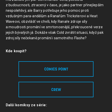
z budoucnosti, ztracený v čase, je jako partner přinejlepším
nespolehlivý, ale Barry potřebuje jeho pomoc proti
vzdušným para-andělům a Ranařům Tricksterovi a Heat
Waveovi, obzvlášť ve chvíli, kdy Ranaře zdroje síly
a moudrosti promění ve smrtonosnější, překroucené verze
jejich bývalých já. Dokáže však Cold zvrátit situaci, když pak
zdroj síly nečekaně promění i samotného Flashe?
Kde koupit?
COMICS POINT
CREW
Další komiksy ze série: