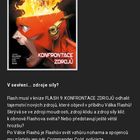
V sevření... zdroje síly?
Flash musí v knize FLASH 9: KONFRONTACE ZDROJŮ odhalit
tajemství nových zdrojů, které objevil v příběhu Válka Flashů!
Skrývá se ve zdroji moudrosti, zdroji klidu a zdroji síly klíč
k obnově Flashova světa? Nebo představují ještě větší
hrozbu?
Po Válce Flashů je Flashův svět vzhůru nohama a spojenců
mu zůstalo jen pár. Commander Cold, policista