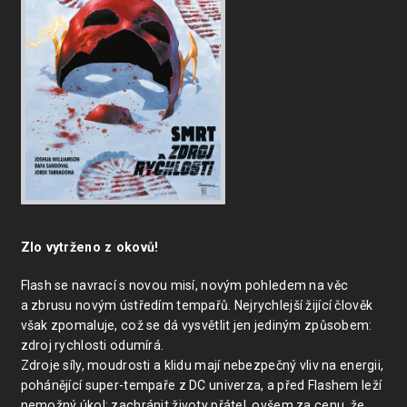
Zlo vytrženo z okovů!
Flash se navrací s novou misí, novým pohledem na věc
a zbrusu novým ústředím tempařů. Nejrychlejší žijící člověk
však zpomaluje, což se dá vysvětlit jen jediným způsobem:
zdroj rychlosti odumírá.
Zdroje síly, moudrosti a klidu mají nebezpečný vliv na energii,
pohánějící super-tempaře z DC univerza, a před Flashem leží
nemožný úkol: zachránit životy přátel, ovšem za cenu, že