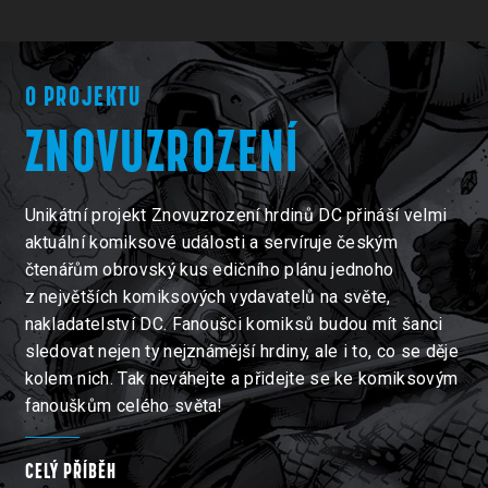
O PROJEKTU
ZNOVUZROZENÍ
Unikátní projekt Znovuzrození hrdinů DC přináší velmi
aktuální komiksové události a servíruje českým
čtenářům obrovský kus edičního plánu jednoho
z největších komiksových vydavatelů na světe,
nakladatelství DC. Fanoušci komiksů budou mít šanci
sledovat nejen ty nejznámější hrdiny, ale i to, co se děje
kolem nich. Tak neváhejte a přidejte se ke komiksovým
fanouškům celého světa!
CELÝ PŘÍBĚH