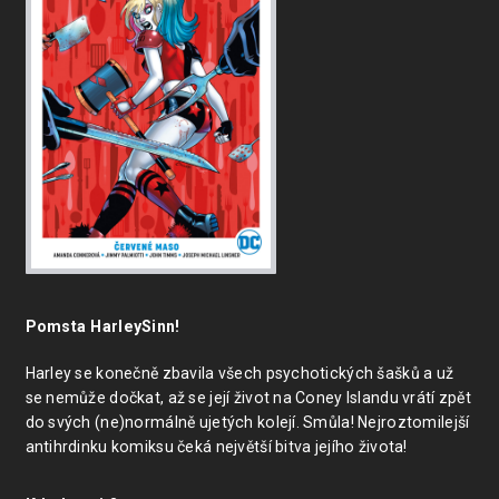
Pomsta HarleySinn!
Harley se konečně zbavila všech psychotických šašků a už
se nemůže dočkat, až se její život na Coney Islandu vrátí zpět
do svých (ne)normálně ujetých kolejí. Smůla! Nejroztomilejší
antihrdinku komiksu čeká největší bitva jejího života!