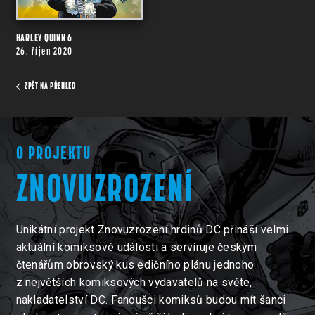
HARLEY QUINN 6
26. říjen 2020
ZPĚT NA PŘEHLED
O PROJEKTU
ZNOVUZROZENÍ
Unikátní projekt Znovuzrození hrdinů DC přináší velmi
aktuální komiksové události a servíruje českým
čtenářům obrovský kus edičního plánu jednoho
z největších komiksových vydavatelů na světe,
nakladatelství DC. Fanoušci komiksů budou mít šanci