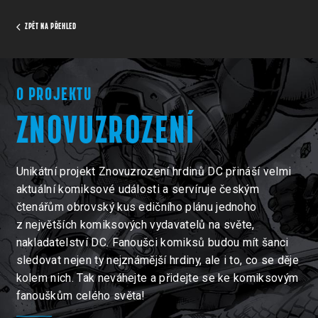
ZPĚT NA PŘEHLED
O PROJEKTU
ZNOVUZROZENÍ
Unikátní projekt Znovuzrození hrdinů DC přináší velmi
aktuální komiksové události a servíruje českým
čtenářům obrovský kus edičního plánu jednoho
z největších komiksových vydavatelů na světe,
nakladatelství DC. Fanoušci komiksů budou mít šanci
sledovat nejen ty nejznámější hrdiny, ale i to, co se děje
kolem nich. Tak neváhejte a přidejte se ke komiksovým
fanouškům celého světa!