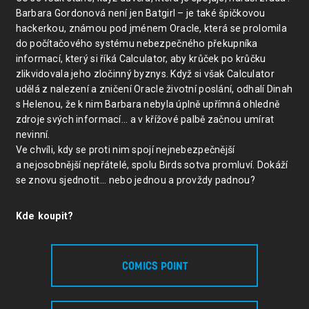
Barbara Gordonová není jen Batgirl – je také špičkovou
hackerkou, známou pod jménem Oracle, která se prolomila
do počítačového systému nebezpečného překupníka
informací, který si říká Calculator, aby krůček po krůčku
zlikvidovala jeho zločinný byznys. Když si však Calculator
udělá z nalezení a zničení Oracle životní poslání, odhalí Dinah
s Helenou, že k nim Barbara nebyla úplně upřímná ohledně
zdroje svých informací... a v křížové palbě začnou umírat
nevinní.
Ve chvíli, kdy se proti nim spojí nejnebezpečnější
a nejosobnější nepřátelé, spolu Birds sotva promluví. Dokáží
se znovu sjednotit... nebo jednou a provždy padnou?
Kde koupit?
COMICS POINT