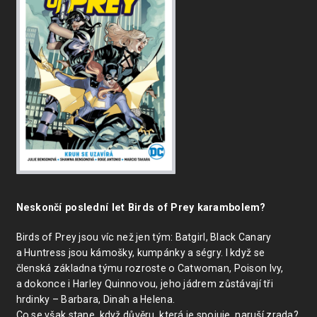
Neskončí poslední let Birds of Prey karambolem?
Birds of Prey jsou víc než jen tým: Batgirl, Black Canary
a Huntress jsou kámošky, kumpánky a ségry. I když se
členská základna týmu rozroste o Catwoman, Poison Ivy,
a dokonce i Harley Quinnovou, jeho jádrem zůstávají tři
hrdinky – Barbara, Dinah a Helena.
Co se však stane, když důvěru, která je spojuje, naruší zrada?