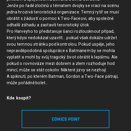
Jenže po řadě zločinů s tématem dvojky se vrací na scénu
jedna hrozivá teroristická organizace. Temný rytíř se musí
obrátit s žádostí o pomoc k Two-Faceovi, aby společně
odhalili záhadu a zastavili teroristický útok.
Pro Harveyho to představuje šanci rozlousknout případ,
který kdysi nedokázal uzavřít… pokud však dokáže udržet
svou temnou stránku pod kontrolou. Pokud uspěje, jeho
nepravděpodobná spolupráce s Batmanem by se mohla
vyplatit a mohl by svůj tragický život obrátit k lepšímu. Ale
pokud o rovnováze mezi dobrem a zlem rozhoduje hod
mincí, může se stát cokoliv. Některé jizvy se nezhojí.
A spiknutí, po kterém Batman, Gordon a Two-Face pátrají,
může pořádně bolet…
Kde koupit?
COMICS POINT