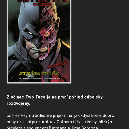
Zločinec Two-Face je na první pohled ďábelsky
rozdvojený,
což Harveymu bolestivě připomíná, jak kdysi konal dobro
coby okresní prokurátor v Gotham City… a že byl blízkým
přítelem a spojencem Batmana a Jima Gordona.