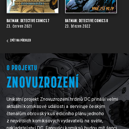
BATMAN: DETECTIVE COMICS 7
BATMAN: DETECTIVE COMICS 8
23. červen 2021
23. březen 2022
ZPĚT NA PŘEHLED
O PROJEKTU
ZNOVUZROZENÍ
Unikátní projekt Znovuzrození hrdinů DC přináší velmi
aktuální komiksové události a servíruje českým
čtenářům obrovský kus edičního plánu jednoho
z největších komiksových vydavatelů na světe,
nakladatelství DC. Fanoušci komiksů budou mít šanci