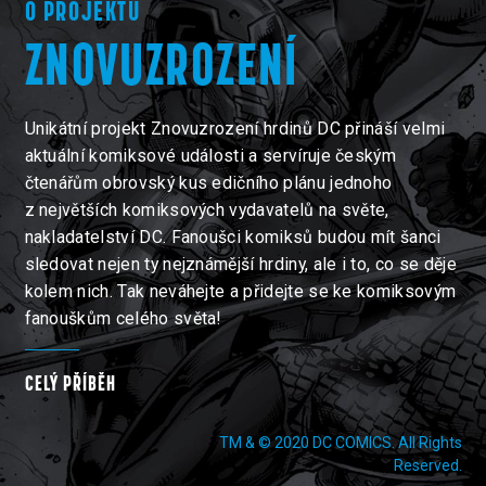
O PROJEKTU
ZNOVUZROZENÍ
Unikátní projekt Znovuzrození hrdinů DC přináší velmi
aktuální komiksové události a servíruje českým
čtenářům obrovský kus edičního plánu jednoho
z největších komiksových vydavatelů na světe,
nakladatelství DC. Fanoušci komiksů budou mít šanci
sledovat nejen ty nejznámější hrdiny, ale i to, co se děje
kolem nich. Tak neváhejte a přidejte se ke komiksovým
fanouškům celého světa!
CELÝ PŘÍBĚH
TM & © 2020 DC COMICS. All Rights
Reserved.